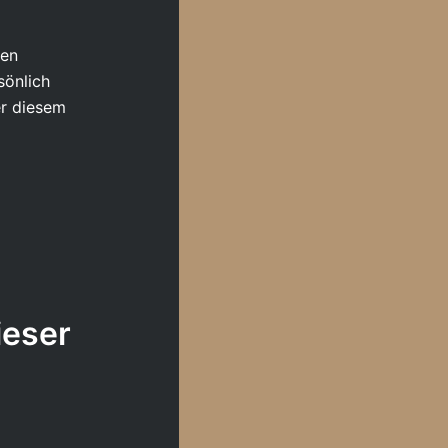
ten
sönlich
er diesem
ieser