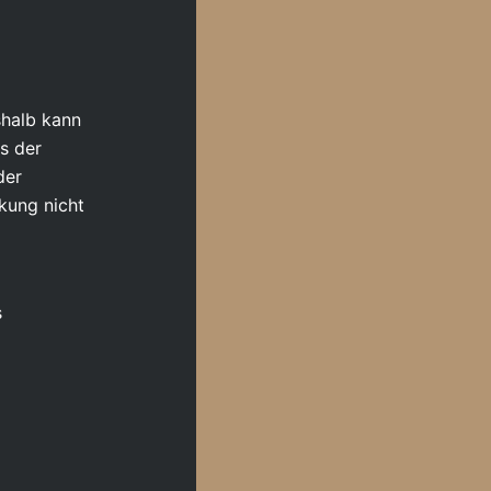
shalb kann
ts der
der
kung nicht
s